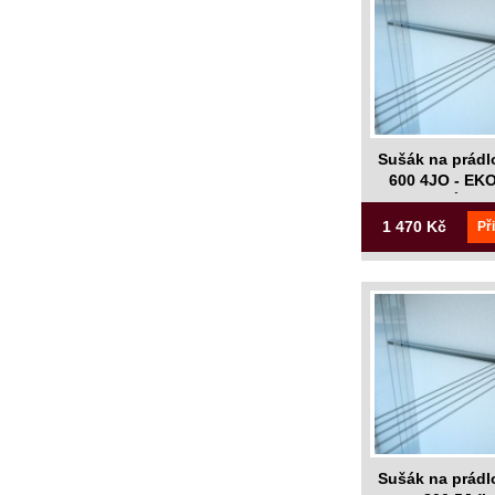
Sušák na prádl
600 4JO - E
BALENÍ (bez
1 470 Kč
Př
Sušák na prádl