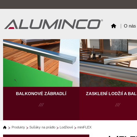
O nás
BALKONOVÉ ZÁBRADLÍ
ZASKLENÍ LODŽIÍ A BA
Produkty
Sušáky na prádlo
Lodžiové
miniFLEX