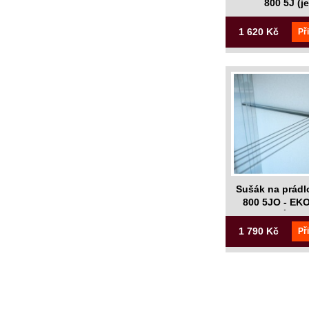
800 5J (j
1 620 Kč
Př
Sušák na prádl
800 5JO - E
BALENÍ (bez
1 790 Kč
Př