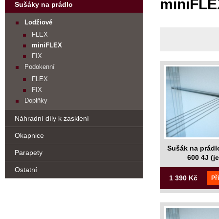
miniFLE
Sušáky na prádlo
Lodžiové
FLEX
miniFLEX
FIX
Podokenní
FLEX
FIX
Doplňky
Náhradní díly k zasklení
Okapnice
Sušák na prádl
Parapety
600 4J (j
Ostatní
1 390 Kč
Př