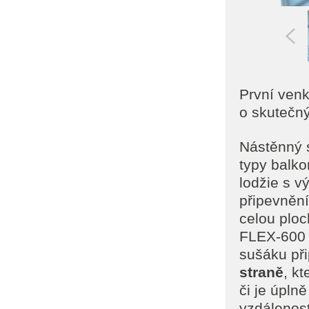
První venk
o skutečný
Nástěnný 
typy balko
lodžie s v
připevnění
celou plo
FLEX-600 4
sušáku př
straně
, k
či je úpln
vzdálenost