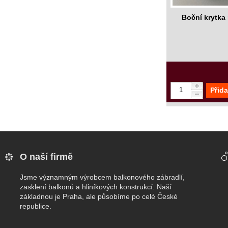
Boční krytka
Přida
O naší firmě
Jsme významným výrobcem balkonového zábradlí,
zasklení balkonů a hliníkových konstrukcí. Naší
základnou je Praha, ale působíme po celé České
republice.