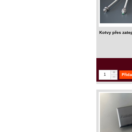
Kotvy přes zate
Přida