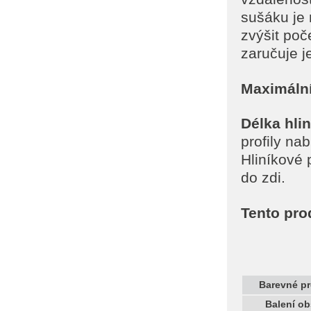
sušáku je 
zvýšit poč
zaručuje 
Maximální
Délka hlin
profily n
Hliníkové 
do zdi.
Tento pro
Barevné p
Balení o