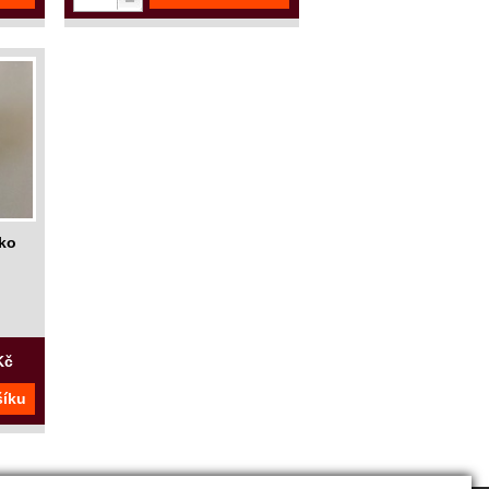
čko
Kč
šíku