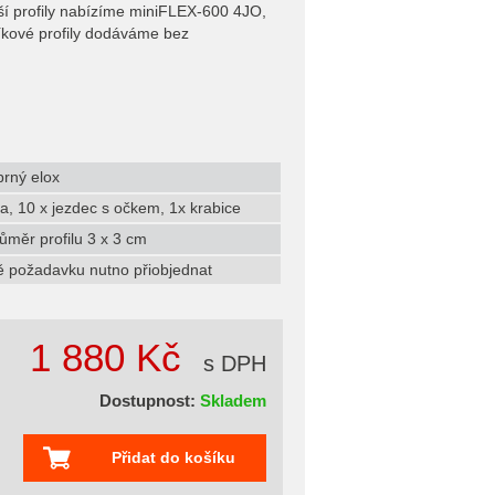
ší profily nabízíme miniFLEX-600 4JO,
íkové profily dodáváme bez
íbrný elox
ka, 10 x jezdec s očkem, 1x krabice
ůměr profilu 3 x 3 cm
ě požadavku nutno přiobjednat
1 880 Kč
s DPH
Dostupnost:
Skladem
Přidat do košíku