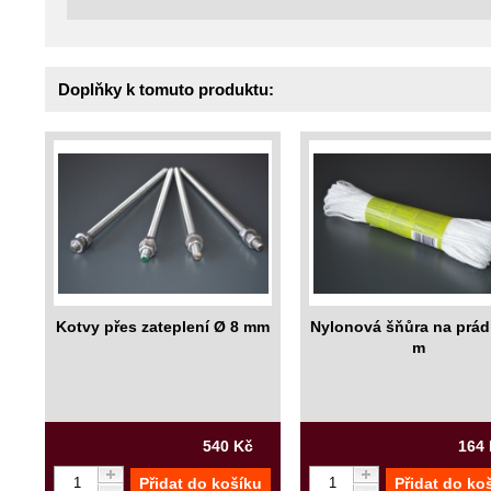
Doplňky k tomuto produktu:
Kotvy přes zateplení Ø 8 mm
Nylonová šňůra na prád
m
540 Kč
164
Přidat do košíku
Přidat do ko