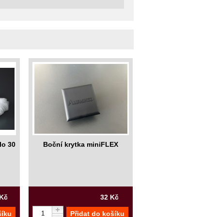
lo 30
Boční krytka miniFLEX
 Kč
32 Kč
šíku
Přidat do košíku