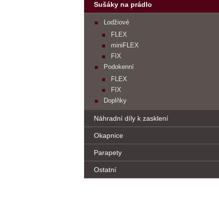
Sušáky na prádlo
Lodžiové
FLEX
miniFLEX
FIX
Podokenní
FLEX
FIX
Doplňky
Náhradní díly k zasklení
Okapnice
Parapety
Ostatní