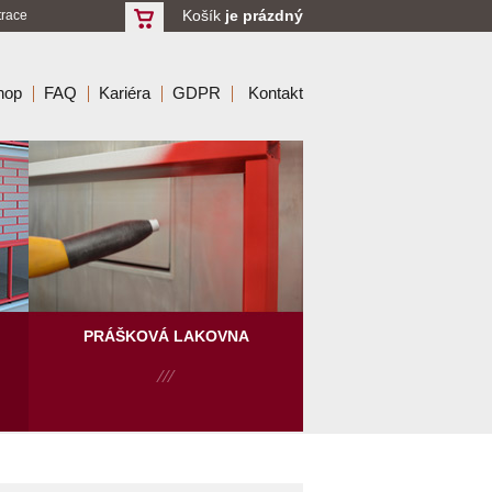
Košík
je prázdný
trace
hop
FAQ
Kariéra
GDPR
Kontakt
PRÁŠKOVÁ LAKOVNA