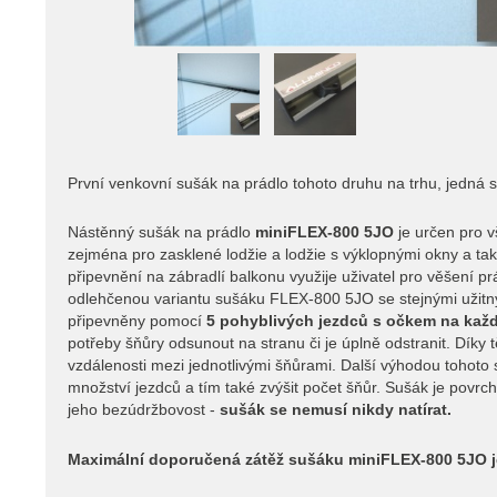
První venkovní sušák na prádlo tohoto druhu na trhu, jedná s
Nástěnný sušák na prádlo
miniFLEX-800 5JO
je určen pro v
zejména pro zasklené lodžie a lodžie s výklopnými okny a tak
připevnění na zábradlí balkonu využije uživatel pro věšení p
odlehčenou variantu sušáku FLEX-800 5JO se stejnými užitný
připevněny pomocí
5 pohyblivých jezdců s očkem
na každ
potřeby šňůry odsunout na stranu či je úplně odstranit. Díky
vzdálenosti mezi jednotlivými šňůrami. Další výhodou tohoto
množství jezdců a tím také zvýšit počet šňůr. Sušák je povr
jeho bezúdržbovost -
sušák se nemusí nikdy natírat.
Maximální doporučená zátěž sušáku miniFLEX-800 5JO j