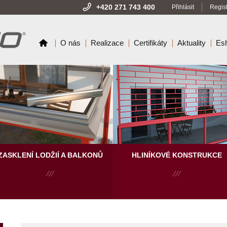
+420 271 743 400
Přihlásit
Regis
O nás
Realizace
Certifikáty
Aktuality
Es
ZASKLENÍ LODŽIÍ A BALKONŮ
HLINÍKOVÉ KONSTRUKCE