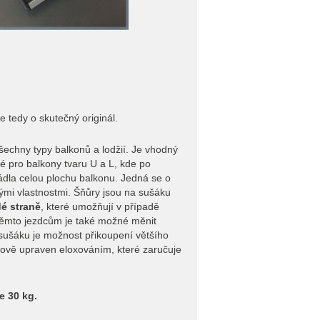
e tedy o skutečný originál.
šechny typy balkonů a lodžií. Je vhodný
é pro balkony tvaru U a L, kde po
rádla celou plochu balkonu. Jedná se o
mi vlastnostmi. Šňůry jsou na sušáku
é straně
, které umožňují v případě
 těmto jezdcům je také možné měnit
 sušáku je možnost přikoupení většího
chově upraven eloxováním, které zaručuje
e 30 kg.