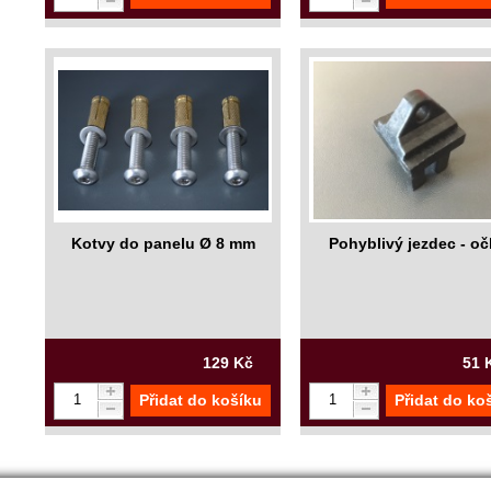
Kotvy do panelu Ø 8 mm
Pohyblivý jezdec - o
129 Kč
51 
Přidat do košíku
Přidat do ko