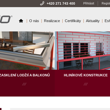
+420 271 743 400
Přihlásit
Regis
O nás
Realizace
Certifikáty
Aktuality
Es
ZASKLENÍ LODŽIÍ A BALKONŮ
HLINÍKOVÉ KONSTRUKCE