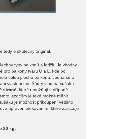
e tedy o skutečný originál.
šechny typy balkonů a lodžií. Je vhodný
é pro balkony tvaru U a L, kde po
rádla celou plochu balkonu. Jedná se o
mi vlastnostmi. Šňůry jsou na sušáku
é straně
, které umožňují v případě
 těmto jezdcům je také možné měnit
 sušáku je možnost přikoupení většího
chově upraven eloxováním, které zaručuje
 30 kg.