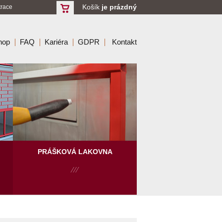
Košík
je prázdný
trace
hop
FAQ
Kariéra
GDPR
Kontakt
PRÁŠKOVÁ LAKOVNA