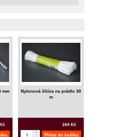
 8 mm
Nylonová šňůra na prádlo 30
m
 Kč
164 Kč
šíku
Přidat do košíku