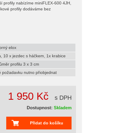
ší profily nabízíme miniFLEX-600 4JH,
íkové profily dodáváme bez
íbrný elox
a, 10 x jezdec s háčkem, 1x krabice
ůměr profilu 3 x 3 cm
ě požadavku nutno přiobjednat
1 950 Kč
s DPH
Dostupnost:
Skladem
Přidat do košíku