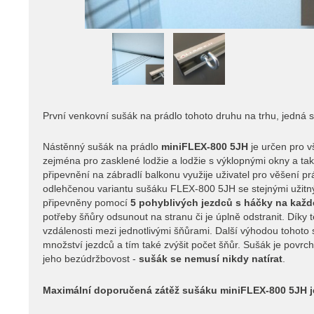
První venkovní sušák na prádlo tohoto druhu na trhu, jedná s
Nástěnný sušák na prádlo
miniFLEX-800 5JH
je určen pro v
zejména pro zasklené lodžie a lodžie s výklopnými okny a tak
připevnění na zábradlí balkonu využije uživatel pro věšení p
odlehčenou variantu sušáku FLEX-800 5JH se stejnými užitný
připevněny pomocí
5 pohyblivých jezdců s háčky na každ
potřeby šňůry odsunout na stranu či je úplně odstranit. Díky
vzdálenosti mezi jednotlivými šňůrami. Další výhodou tohoto
množství jezdců a tím také zvýšit počet šňůr. Sušák je povr
jeho bezúdržbovost -
sušák se nemusí nikdy natírat
.
Maximální doporučená zátěž sušáku miniFLEX-800 5JH je