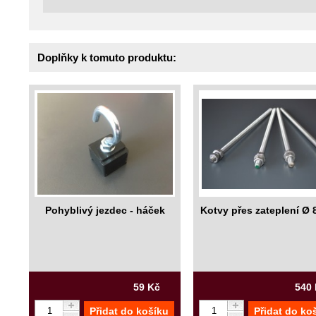
Doplňky k tomuto produktu:
Pohyblivý jezdec - háček
Kotvy přes zateplení Ø
59 Kč
540
Přidat do košíku
Přidat do ko