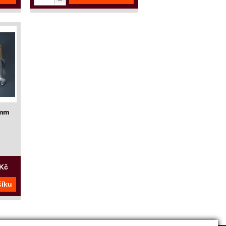
 mm
 Kč
šíku