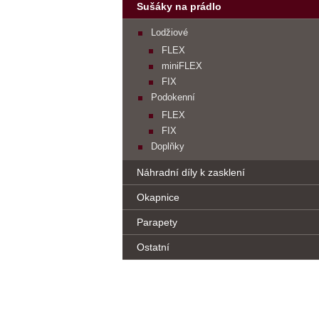
Sušáky na prádlo
Lodžiové
FLEX
miniFLEX
FIX
Podokenní
FLEX
FIX
Doplňky
Náhradní díly k zasklení
Okapnice
Parapety
Ostatní