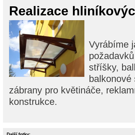
Realizace hliníkový
Vyrábíme j
požadavků 
stříšky, b
balkonové 
zábrany pro květináče, reklam
konstrukce.
Další fotky: